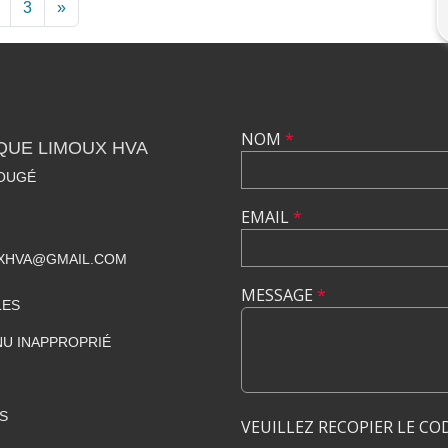
3
»
NOM
*
QUE LIMOUX HVA
ROUGÉ
EMAIL
*
UXHVA@GMAIL.COM
MESSAGE
*
LES
U INAPPROPRIÉ
S
VEUILLEZ RECOPIER LE CO