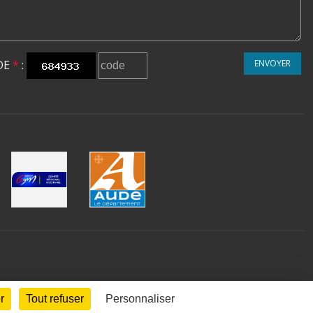
DE
*
:
ENVOYER
r
Tout refuser
Personnaliser